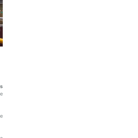
es
de
re