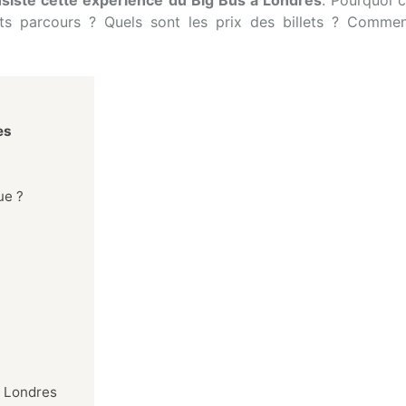
nsiste cette expérience du Big Bus à Londres
. Pourquoi 
nts parcours ? Quels sont les prix des billets ? Comme
es
ue ?
à Londres